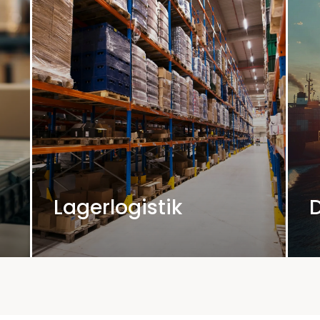
Lagerlogistik
Bereitstellung moderner
Lagerflächen
Effiziente
Lagerverwaltungssysteme
Individuelle Lösungen für spezielle
Anforderungen
Lagerlogistik