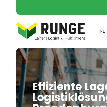
Ful
Video-
Player
Effiziente Lag
Logistiklösun