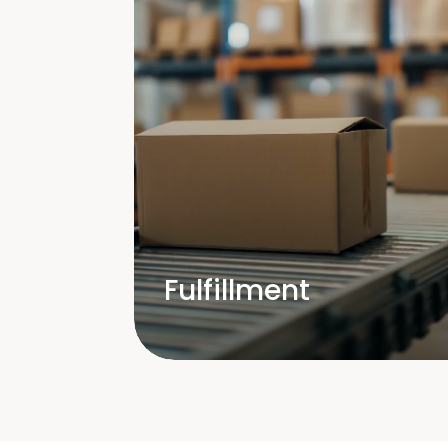
Fulfillment
Kommissionierung und
Verpackung
Retourenmanagement für
effiziente Abläufe
Komplettlösungen für Ihren E-
Commerce
Fulfillment