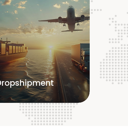
Dropshipment
Nationaler und internationaler
Warenverkehr
Zuverlässiger Fuhrpark für jeden
Bedarf
Termingerechte und flexible
Transporte
Dropshipment