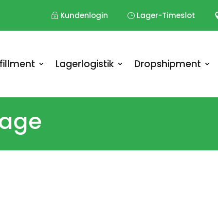
Kundenlogin
Lager-Timeslot
fillment
Lagerlogistik
Dropshipment
rage