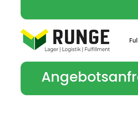
Ful
Angebotsanf