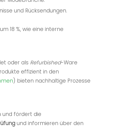
 der Modebranche.
dnisse und Rücksendungen.
um 18 %, wie eine interne
et oder als
Refurbished
-Ware
odukte effizient in den
nehmen
) bieten nachhaltige Prozesse
 und fördert die
rüfung
und informieren über den