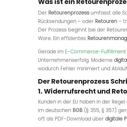
Was ist ein Retourenproz
Der
Retourenprozess
umfasst alle Sc
Rücksendungen – oder
Retouren
– tr
Der Prozess beginnt bei der Retour
Ware. Ein effizientes
Retourenmana
Gerade im
E-Commerce-
Fulfillment
Unternehmenserfolg. Moderne
digit
wodurch Fehler minimiert und Abläuf
Der Retourenprozess Schrit
1. Widerrufsrecht und Re
Kunden in der EU haben in der Regel
im deutschen
BGB
(§ 355, § 357) ge
oft als PDF-Download über
digitale 