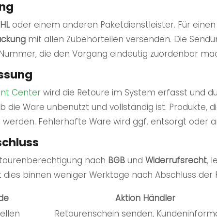
ung
HL
oder einem anderen Paketdienstleister. Für einen
ackung
mit allen Zubehörteilen versenden. Die Sendu
Nummer, die den Vorgang eindeutig zuordenbar mac
assung
ent
Center
wird die Retoure im System erfasst und du
 ob die Ware unbenutzt und vollständig ist. Produkte,
 werden. Fehlerhafte Ware wird ggf. entsorgt oder a
schluss
Retourenberechtigung nach
BGB
und
Widerrufsrecht
, 
ht dies binnen weniger Werktage nach Abschluss der 
de
Aktion Händler
ellen
Retourenschein senden, Kundeninform