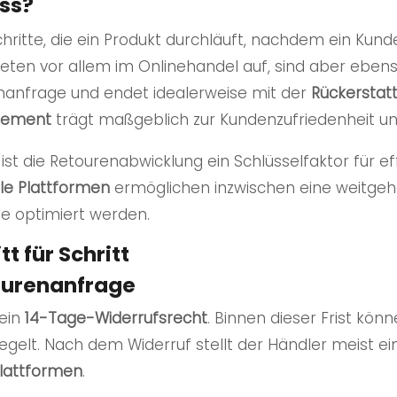
ess?
hritte, die ein Produkt durchläuft, nachdem ein Kun
eten vor allem im Onlinehandel auf, sind aber ebens
enanfrage und endet idealerweise mit der
Rückerstat
gement
trägt maßgeblich zur Kundenzufriedenheit und 
ist die Retourenabwicklung ein Schlüsselfaktor für ef
ale Plattformen
ermöglichen inzwischen eine weitgeh
e optimiert werden.
t für Schritt
tourenanfrage
 ein
14-Tage-Widerrufsrecht
. Binnen dieser Frist kön
regelt. Nach dem Widerruf stellt der Händler meist e
Plattformen
.