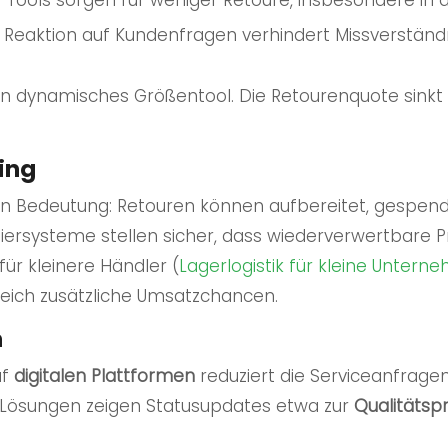
e Tools sorgen für weniger Retoure, insbesondere in
 Reaktion auf Kundenfragen verhindert Missverstän
ein dynamisches Größentool. Die Retourenquote sinkt 
ling
an Bedeutung: Retouren können aufbereitet, gespend
iersysteme stellen sicher, dass wiederverwertbare Pr
ür kleinere Händler (
Lagerlogistik für kleine Unter
eich zusätzliche Umsatzchancen.
n
uf
digitalen Plattformen
reduziert die Serviceanfragen
 Lösungen zeigen Statusupdates etwa zur
Qualitätsp