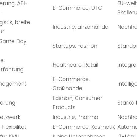
erung, API-
EU-wei
E-Commerce, DTC
n
Skalier
istik, breite
Industrie, Einzelhandel
Nachhal
ur
t, Same Day
Startups, Fashion
Standor
e,
Healthcare, Retail
Integra
rfahrung
E-Commerce,
nagement
Intelli
Großhandel
Fashion, Consumer
sierung
Starke 
Products
Netzwerk
Industrie, Pharma
Nachhalt
Flexibilität
E-Commerce, Kosmetik
Automat
 für KMU
kleine Unternehmen
IT-Lösu