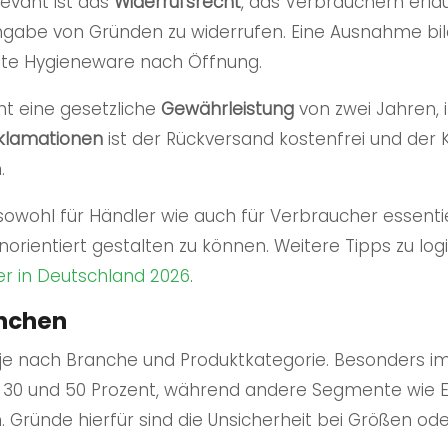
evant ist das
Widerrufsrecht
, das Verbrauchern erla
ngabe von Gründen zu widerrufen. Eine Ausnahme bil
elte Hygieneware nach Öffnung.
ht eine gesetzliche
Gewährleistung
von zwei Jahren, 
klamationen
ist der Rückversand kostenfrei und de
.
sowohl für Händler wie auch für Verbraucher essenti
norientiert gestalten zu können. Weitere Tipps zu lo
ter in Deutschland 2026
.
nchen
h je nach Branche und Produktkategorie. Besonders i
30 und 50 Prozent, während andere Segmente wie E
. Gründe hierfür sind die Unsicherheit bei Größen 