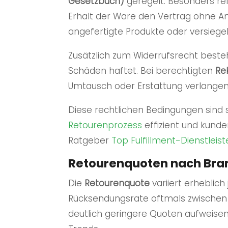
Gesetzbuch)
geregelt. Besonders rel
Erhalt der Ware den Vertrag ohne A
angefertigte Produkte oder versieg
Zusätzlich zum Widerrufsrecht beste
Schäden haftet. Bei berechtigten
Re
Umtausch oder Erstattung verlangen
Diese rechtlichen Bedingungen sind 
Retourenprozess
effizient und kunde
Ratgeber
Top
Fulfillment
-Dienstleis
Retourenquoten nach Bra
Die
Retourenquote
variiert erheblic
Rücksendungsrate oftmals zwischen 
deutlich geringere Quoten aufweisen