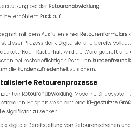
terstützung bei der
Retourenabwicklung
n bei erhöhtem Rücklauf
 beginnt mit dem Ausfüllen eines
Retourenformulars
o
st dieser Prozess dank Digitalisierung bereits vollau
etikett. Nach Rückerhalt wird die Ware geprüft und
üssen bei kostenpflichtigen Retouren
kundenfreundl
 um die
Kundenzufriedenheit
zu sichern.
italisierte Retourenprozesse
ffizienten
Retourenabwicklung
. Moderne Shopsysteme 
ptimieren. Beispielsweise hilft eine
KI-gestützte Grö
 signifikant zu senken.
ie digitale Bereitstellung von Retourenscheinen und