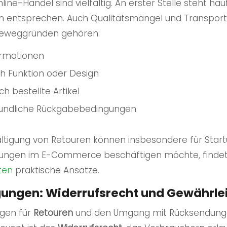
ine-Handel sind vielfältig. An erster Stelle steht häu
rn entsprechen. Auch Qualitätsmängel und Transpor
 Beweggründen gehören:
ormationen
ch Funktion oder Design
h bestellte Artikel
eundliche Rückgabebedingungen
tigung von Retouren können insbesondere für Startu
ösungen im E-Commerce beschäftigen möchte, findet
ten
praktische Ansätze.
ungen: Widerrufsrecht und Gewährle
agen für
Retouren
und den Umgang mit Rücksendun