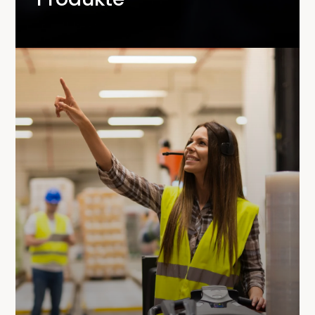
Wir kümmern uns um alles, was Ihre Logistik
betrifft:
Bestellabwicklung:
Vom Wareneingang bis
zur Auslieferung.
Retourenmanagement:
Schnell,
unkompliziert und professionell.
Lassen Sie uns gemeinsam Ihre Logistik
perfektionieren.
Kontaktieren Sie uns noch
heute
für ein unverbindliches Angebot!
Mit unseren umfassenden Lösungen setzen