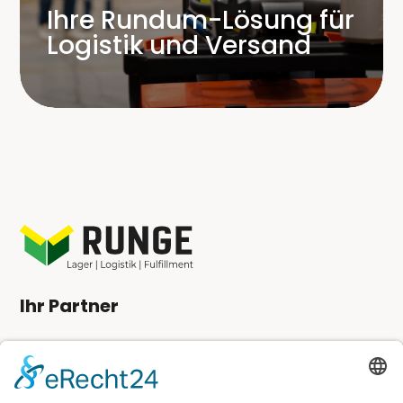
Ihre Rundum-Lösung für
wir neue Maßstäbe in der Versand- und
Logistik und Versand
Fulfillment
-Logistik.
Runge Lager & Logistik – Ihr
Partner für Effizienz und Erfolg.
Ihr Partner
Angebot anfordern
Kundenlogin