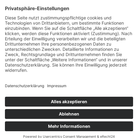
Kontakt
Tel.:
0 33 43 8 / 36 97 0 – 0
Fax: 0 33 43 8 / 36 97 0 – 9
info@runge-lager-logistik.de
Rechtliches
Impressum
Datenschutz
JETZT ANFRAGEN
© 2025 runge-lager-logistik.de