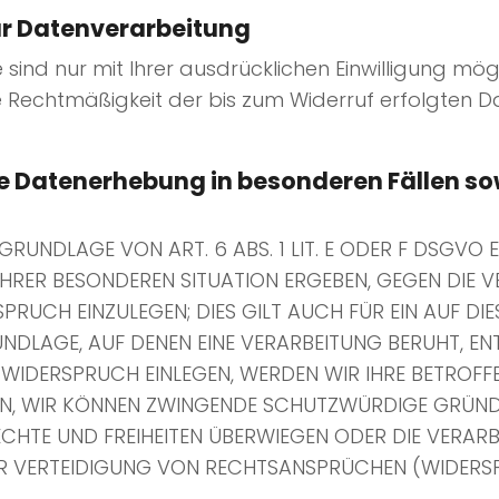
zur Datenverarbeitung
nd nur mit Ihrer ausdrücklichen Einwilligung möglic
 Die Rechtmäßigkeit der bis zum Widerruf erfolgten
e Datenerhebung in besonderen Fällen s
UNDLAGE VON ART. 6 ABS. 1 LIT. E ODER F DSGVO E
 IHRER BESONDEREN SITUATION ERGEBEN, GEGEN DIE 
RUCH EINZULEGEN; DIES GILT AUCH FÜR EIN AUF DI
UNDLAGE, AUF DENEN EINE VERARBEITUNG BERUHT, EN
WIDERSPRUCH EINLEGEN, WERDEN WIR IHRE BETROF
DENN, WIR KÖNNEN ZWINGENDE SCHUTZWÜRDIGE GRÜND
RECHTE UND FREIHEITEN ÜBERWIEGEN ODER DIE VERAR
VERTEIDIGUNG VON RECHTSANSPRÜCHEN (WIDERSPRU