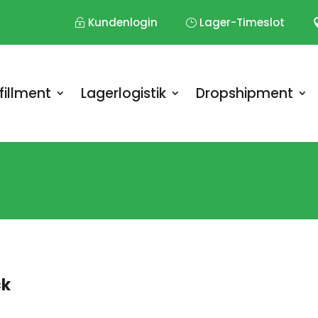
Kundenlogin
Lager-Timeslot
fillment
Lagerlogistik
Dropshipment
ck